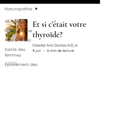
Naturopathie
All Posts
Et si c’était votre
Naturopathie
thyroïde?
Tips & Tricks
Chantal Ann Dumas N.D, A.
Santé des
8 juil.
6 min de lecture
femmes
Épuisement des
surrénales
Stress chronique,
Hormones
Vagin
cortisol et
Infections
ostéoporose : le lien
vaginales
dont personne ne vous
DIY
parle
Produits
maisons
Chantal Ann Dumas N.D, A.
Aromathérapie
11 juin
7 min de lecture