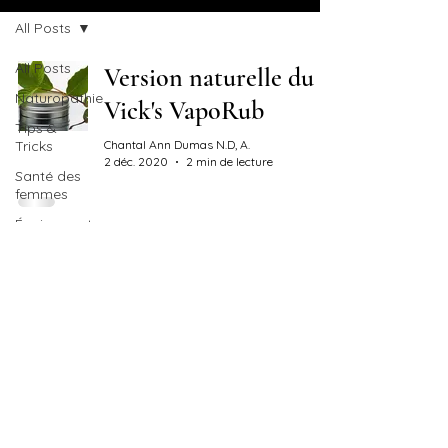
All Posts
All Posts
Version naturelle du
Naturopathie
Vick's VapoRub
Tips &
Tricks
Chantal Ann Dumas N.D, A.
2 déc. 2020
2 min de lecture
Santé des
femmes
Épuisement
des
surrénales
Hormones
Vagin
Infections
vaginales
DIY
Produits
maisons