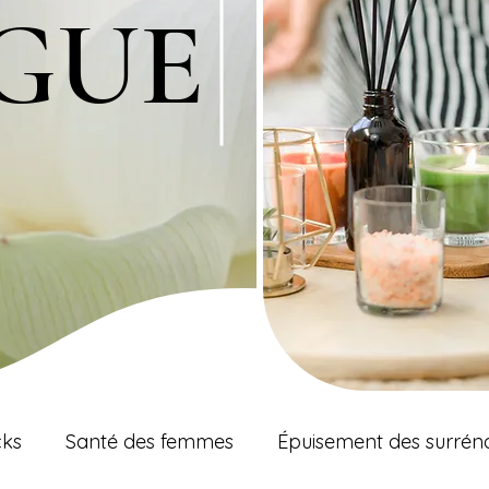
GUE
GUE
cks
Santé des femmes
Épuisement des surrén