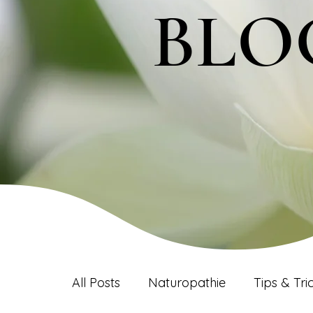
BLO
BLO
All Posts
Naturopathie
Tips & Tri