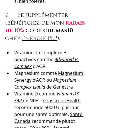
si bien tolérés.
7.       Se supplémenter 
(bénéficiez de mon 
rabais 
de 10%
 code 
cdumas10
chez 
Énergie PLP
).
Vitamine du complexe B 
bioactives comme 
Advanced B 
Complex
 d’AOR
Magnésium comme 
Magnesium 
Synergy 
d’AOR ou 
Magnesium 
Complex Liquid
de Genestra
Vitamine D comme 
Vitamin D3 
SAP
de NFH – 
Grassroot Health
recommande 5000 UI par jour 
pour une santé optimale. 
Santé 
Canada
 recommande plutôt 