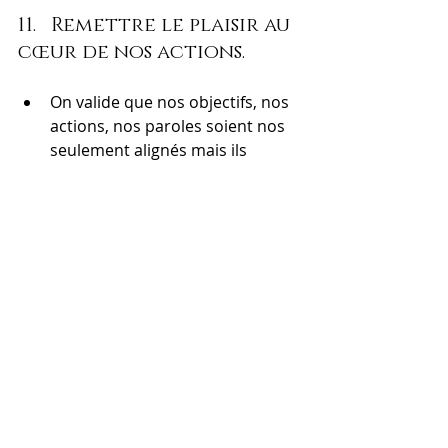
11.   Remettre le plaisir au 
cœur de nos actions.
On valide que nos objectifs, nos 
actions, nos paroles soient nos 
seulement alignés mais ils 
doivent aussi nous procurer du 
plaisir.
12.   On lâche prise…
Il est possible que tout ne se 
déroule pas comme prévu mais 
on fait confiance au processus.
On fait de notre mieux et on 
laisse l’Univers s’occuper du 
reste. 
Let go and let God!