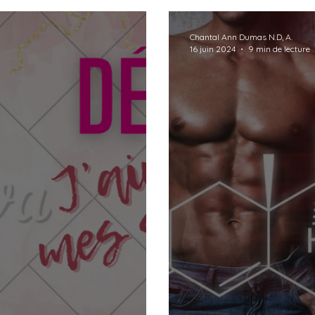
duits maisons
Aromathérapie
Coaching de vie
Chantal Ann Dumas N.D, A.
16 juin 2024
9 min de lecture
ropologie
Rituels
Sexualité
Ménopause
Santé masculine
Relations humaines
Naturopa