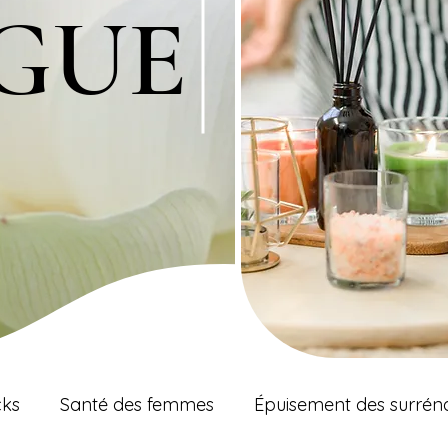
GUE
GUE
cks
Santé des femmes
Épuisement des surrén