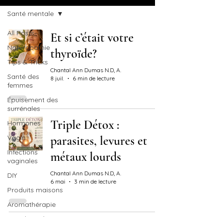
Santé mentale
All Posts
Et si c’était votre
Naturopathie
thyroïde?
Tips & Tricks
Chantal Ann Dumas N.D, A.
Santé des
8 juil.
6 min de lecture
femmes
Épuisement des
surrénales
Triple Détox :
Hormones
Vagin
parasites, levures et
Infections
métaux lourds
vaginales
Chantal Ann Dumas N.D, A.
DIY
6 mai
3 min de lecture
Produits maisons
Aromathérapie