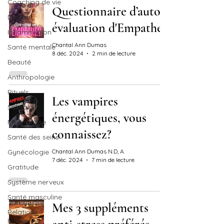
Coaching de vie
Questionnaire d’auto-
Douleur
évaluation d'Empathe
Inflammation
Chantal Ann Dumas
Santé mentale
8 déc. 2024
2 min de lecture
Beauté
Anthropologie
Rituels
Les vampires
Sexualité
énergétiques, vous
Ménopause
connaissez?
Santé des seins
Gynécologie
Chantal Ann Dumas N.D, A.
7 déc. 2024
7 min de lecture
Gratitude
Système nerveux
Santé masculine
Mes 3 suppléments
Relations
humaines