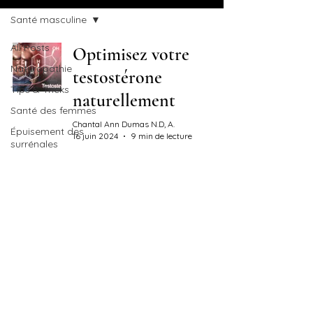
Santé masculine
All Posts
Optimisez votre
Naturopathie
testostérone
Tips & Tricks
naturellement
Santé des femmes
Chantal Ann Dumas N.D, A.
Épuisement des
16 juin 2024
9 min de lecture
surrénales
Hormones
Vagin
Infections
vaginales
DIY
Produits maisons
Aromathérapie
Coaching de vie