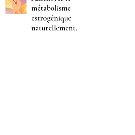
métabolisme
estrogénique
naturellement.
Chantal Ann Dumas N.D, A.
17 mars 2023
6 min de lecture
Lorsque le cerveau
manque d'hormones...
Chantal Ann Dumas N.D, A.
30 avr. 2022
6 min de lecture
12 façons d’optimiser