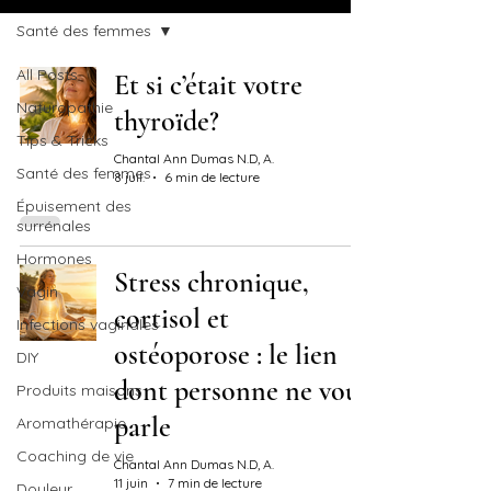
Santé des femmes
All Posts
Et si c’était votre
Naturopathie
thyroïde?
Tips & Tricks
Chantal Ann Dumas N.D, A.
Santé des femmes
8 juil.
6 min de lecture
Épuisement des
surrénales
Hormones
Stress chronique,
Vagin
cortisol et
Infections vaginales
ostéoporose : le lien
DIY
dont personne ne vous
Produits maisons
parle
Aromathérapie
Coaching de vie
Chantal Ann Dumas N.D, A.
11 juin
7 min de lecture
Douleur