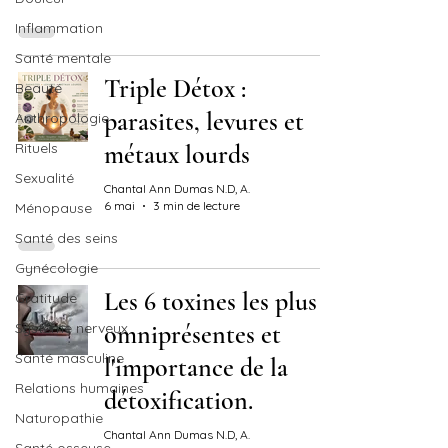
Inflammation
Santé mentale
Triple Détox :
Beauté
parasites, levures et
Anthropologie
Rituels
métaux lourds
Sexualité
Chantal Ann Dumas N.D, A.
6 mai
3 min de lecture
Ménopause
Santé des seins
Gynécologie
Les 6 toxines les plus
Gratitude
Système nerveux
omniprésentes et
Santé masculine
l'importance de la
Relations humaines
détoxification.
Naturopathie
Chantal Ann Dumas N.D, A.